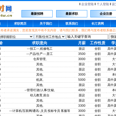
‖
企业登陆
‖
个人登陆
‖
设
最新招聘
最新求职
企业注册
业
求职简历
关于我们
联系我们
长汀房网
发布者承诺属实，您若发现其中有不实内容，请与我们联系，我们将与发布者联系修正
龄
求职意向
月薪
工作性质
学
4
---技工---,机修电工
面议
全职
高中
4
---产品/生产---,普工
3500
全职
高中
6
仓库管理,
3000
全职
大
5
其他,
面议
全职
大
9
其他,
面议
全职
高中
3
其他,
3000
全职
本
5
机床,
5000
全职
高中
7
其他,
面议
全职
高中
7
--管理/行政/人事/文秘,
4000
全职
本
1
幼儿教育,前台
面议
全职
大
0
其他,
面议
全职
高中
8
其他,
3300
全职
高中
9
---计算机/互联网/通讯-,文员 投标专员 客服等
3000
全职
大