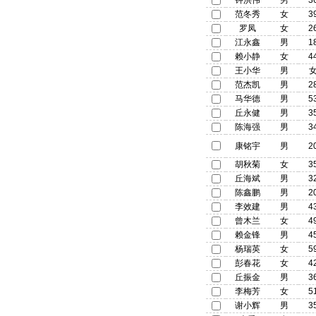
钟洪伟
男
3
范冬秀
女
3
罗凤
女
2
江永鑫
男
1
赖小静
女
4
王小华
男
范杰凯
男
2
马华德
男
5
丘永健
男
3
陈海强
男
3
康铭宇
男
2
胡秋菊
女
3
丘海斌
男
3
陈鑫鹏
男
2
李效建
男
4
曾木兰
女
4
赖金锋
男
4
杨瑞英
女
5
彭春花
女
4
丘振金
男
3
李梅芳
女
5
谢小辉
男
3