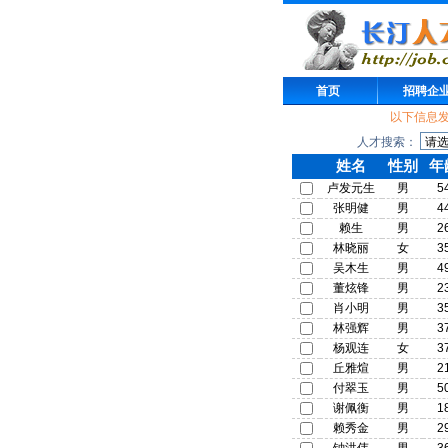
首页
招聘企
以下信息
人才搜索：
姓名
性别
年
卢发元生
男
5
张明健
男
4
赖生
男
2
林晓丽
女
3
吴木生
男
4
董炫锋
男
2
肖小明
男
3
林强辉
男
3
杨观连
女
3
丘雅煊
男
2
付翠玉
男
5
谢佩衡
男
1
赖秀金
男
2