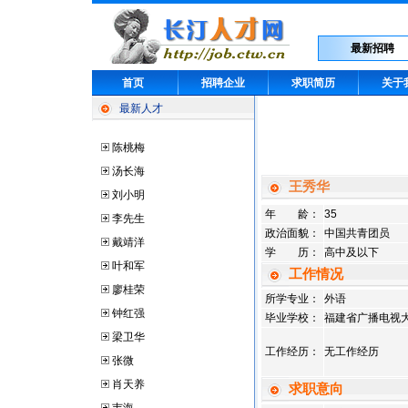
最新招聘
首页
招聘企业
求职简历
关于
最新人才
陈桃梅
汤长海
王秀华
刘小明
年 龄：
35
李先生
政治面貌：
中国共青团员
戴靖洋
学 历：
高中及以下
叶和军
工作情况
廖桂荣
所学专业：
外语
钟红强
毕业学校：
福建省广播电视
梁卫华
工作经历：
无工作经历
张微
肖天养
求职意向