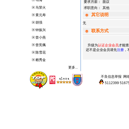
韦海
要求月薪：
面议
马荣火
求职意向：
其他
其它说明
黄元寿
胡强
无
钟振兴
联系方式
曾小燕
曾宪佩
升级为
认证企业会员
才能查
还不是企业会员请先
注册
，
陈雪花
赖秀金
更多...
不良信息举报
网
5112399
5167